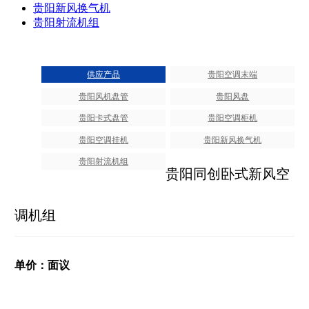
贵阳新风换气机
贵阳射流机组
供应产品
贵阳空调末端
贵阳风机盘管
贵阳风盘
贵阳卡式盘管
贵阳空调柜机
贵阳空调挂机
贵阳新风换气机
贵阳射流机组
贵阳同创卧式新风空
调机组
单价：面议