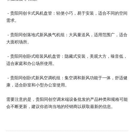
- 贵阳同创卡式风机盘管：轻便小巧，易于安装，适合不同的空间
需求。
- 贵阳同创落地式新风换气机组：大风量送风，适用范围广，适合
大面积场所。
- 贵阳同创卧式暗装风机盘管：隐藏式安装，美观大方，噪音低，
适合家庭和办公场所使用。
- 贵阳同创卧式新风空调机组：集空调和新风功能于一体，舒适健
康，适合卧室和小型办公室使用。
需要注意的是，贵阳同创空调末端设备批发的产品种类和规格可能
会不断更新，建议你咨询当地的经销商以获取最新的信息。