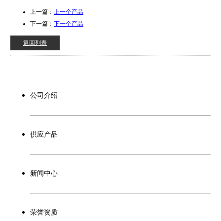
上一篇：
上一个产品
下一篇：
下一个产品
返回列表
公司介绍
供应产品
新闻中心
荣誉资质