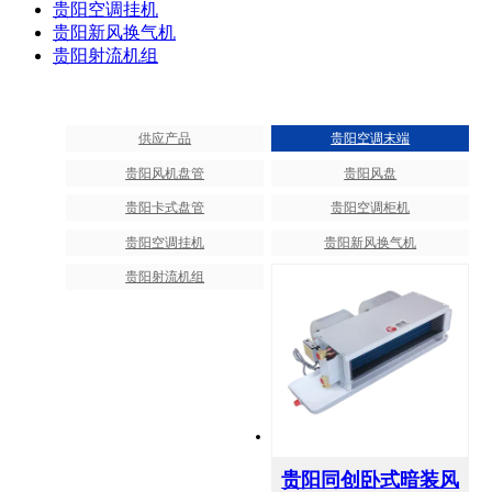
贵阳空调挂机
贵阳新风换气机
贵阳射流机组
供应产品
贵阳空调末端
贵阳风机盘管
贵阳风盘
贵阳卡式盘管
贵阳空调柜机
贵阳空调挂机
贵阳新风换气机
贵阳射流机组
贵阳同创卧式暗装风