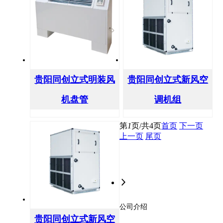
贵阳同创立式明装风
贵阳同创立式新风空
机盘管
调机组
第
1
页/共
4
页
首页
下一页
上一页
尾页
公司介绍
贵阳同创立式新风空